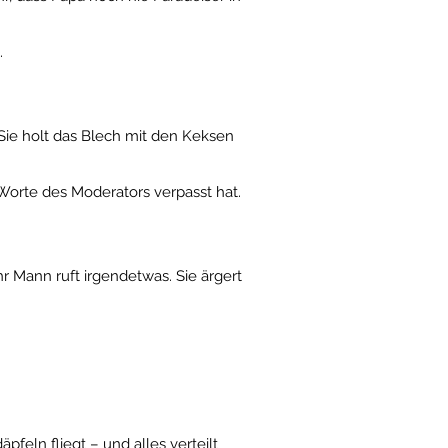
.
 Sie holt das Blech mit den Keksen
 Worte des Moderators verpasst hat.
r Mann ruft irgendetwas. Sie ärgert
feln fliegt – und alles verteilt