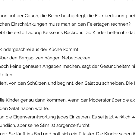
nn auf der Couch, die Beine hochgelegt, die Fernbedienung neb
lchen Einschränkungen muss man an den Feiertagen rechnen?
bt die erste Ladung Kekse ins Backrohr. Die Kinder helfen ihr d
l Kindergeschrei aus der Küche kommt.
 Über den Bergspitzen hängen Nebeldecken.
noch keine genauen Angaben machen, sagt der Gesundheitsminis
tellen.
ehl von den Schürzen und beginnt, den Salat zu schneiden. Die 
die Kinder genau dann kommen, wenn der Moderator über die aktu
 den Salat haben wollte.
n die Eigenverantwortung jedes Einzelnen. Es sei jetzt wirklich w
eundlich, aber seine Stirn ist sorgenzerfurcht.
er. Sie läuft ins Bad und holt sich ein Pflaster. Die Kinder sagen 